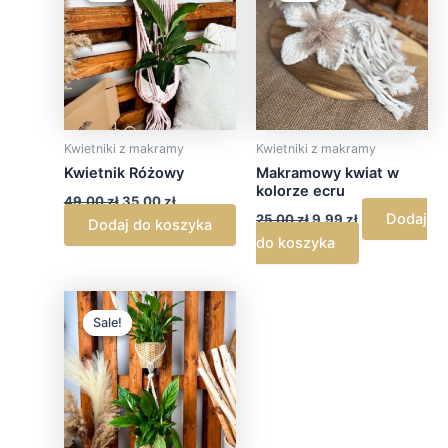
49,00 zł.
35,00 zł.
25,00 zł.
9,99 zł.
Kwietniki z makramy
Kwietniki z makramy
Kwietnik Różowy
Makramowy kwiat w
kolorze ecru
49,00
zł
35,00
zł
Dodaj
25,00
zł
9,99
zł
Dodaj do koszyka
do koszyka
Pierwotna
Aktualna
cena
cena
Sale!
Sale!
wynosiła:
wynosi:
119,00 zł.
59,00 zł.