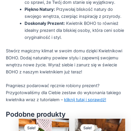
co sprawi, że Twój dom stanie się wyjątkowy.
Piękno Natury:
Przywołaj bliskość natury do
swojego wnętrza, czerpiąc inspirację z przyrody.
Doskonały Prezent:
Kwietnik BOHO to również
idealny prezent dla bliskiej osoby, która ceni sobie
oryginalność i styl.
Stwórz magiczny klimat w swoim domu dzięki Kwietnikowi
BOHO. Dodaj naturalny powiew stylu i zapewnij swojemu
wnętrzu nowe życie. Wyraź siebie i zanurz się w świecie
BOHO z naszym kwietnikiem już teraz!
Pragniesz podarować ręcznie robiony prezent?
Przygotowaliśmy dla Ciebie zestaw do wykonania takiego
kwietnika wraz z tutorialem –
kliknij tutaj i sprawdź!
Podobne produkty
Pierwotna
Aktualna
Pierwotna
Aktualna
cena
cena
cena
cena
Sale!
Sale!
Sale!
Sale!
wynosiła:
wynosi:
wynosiła:
wynosi: