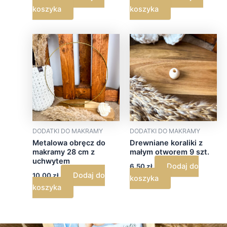
koszyka
koszyka
DODATKI DO MAKRAMY
DODATKI DO MAKRAMY
Metalowa obręcz do
Drewniane koraliki z
makramy 28 cm z
małym otworem 9 szt.
uchwytem
Dodaj do
6,50
zł
Dodaj do
10,00
zł
koszyka
koszyka