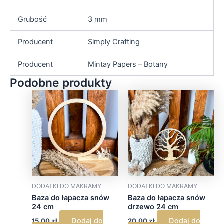
Grubość
3 mm
Producent
Simply Crafting
Producent
Mintay Papers – Botany
Podobne produkty
DODATKI DO MAKRAMY
DODATKI DO MAKRAMY
Baza do łapacza snów
Baza do łapacza snów
24 cm
drzewo 24 cm
Dodaj do
Dodaj do
15,00
zł
20,00
zł