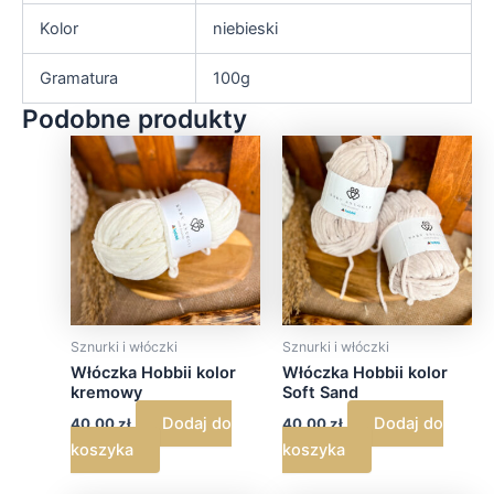
Kolor
niebieski
Gramatura
100g
Podobne produkty
Sznurki i włóczki
Sznurki i włóczki
Włóczka Hobbii kolor
Włóczka Hobbii kolor
kremowy
Soft Sand
Dodaj do
Dodaj do
40,00
zł
40,00
zł
koszyka
koszyka