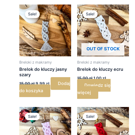
Pierwotna
Aktualna
Pierwotna
Aktualna
cena
cena
cena
cena
Sale!
Sale!
wynosiła:
wynosi:
wynosiła:
wynosi:
15,00 zł.
9,99 zł.
15,00 zł.
1,00 zł.
OUT OF STOCK
Breloki z makramy
Breloki z makramy
Brelok do kluczy jasny
Brelok do kluczy ecru
szary
15,00
zł
1,00
zł
Dodaj
15,00
zł
9,99
zł
Dowiedz się
do koszyka
więcej
Pierwotna
Aktualna
Pierwotna
Aktualna
cena
cena
cena
cena
Sale!
Sale!
wynosiła:
wynosi:
wynosiła:
wynosi:
15,00 zł.
9,99 zł.
15,00 zł.
9,99 zł.