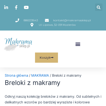
Skip
Posortowane
to
według
content
najnowszych
886533643
kontakt@makramasklep.pl
Ul. Lipowa, 32-091 Kozierów
Koszyk
Strona główna
/
MAKRAMA
/ Breloki z makramy
Breloki z makramy
Odkryj naszą kolekcję breloków z makramy. Od subtelnych i
delikatnych wzorów po bardziej wyraziste i kolorowe