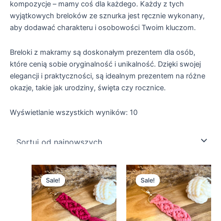
kompozycje – mamy coś dla każdego. Każdy z tych
wyjątkowych breloków ze sznurka jest ręcznie wykonany,
aby dodawać charakteru i osobowości Twoim kluczom.
Breloki z makramy są doskonałym prezentem dla osób,
które cenią sobie oryginalność i unikalność. Dzięki swojej
elegancji i praktyczności, są idealnym prezentem na różne
okazje, takie jak urodziny, święta czy rocznice.
Wyświetlanie wszystkich wyników: 10
Pierwotna
Aktualna
Pierwotna
Aktualna
cena
cena
cena
cena
Sale!
Sale!
wynosiła:
wynosi:
wynosiła:
wynosi:
15,00 zł.
9,99 zł.
15,00 zł.
9,99 zł.