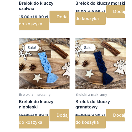
Brelok do kluczy
Brelok do kluczy morski
szałwia
Dodaj
15,00
zł
9,99
zł
Dodaj
15,00
zł
9,99
zł
do koszyka
do koszyka
Pierwotna
Aktualna
Pierwotna
Aktualna
cena
cena
cena
cena
Sale!
Sale!
wynosiła:
wynosi:
wynosiła:
wynosi:
15,00 zł.
9,99 zł.
15,00 zł.
9,99 zł.
Breloki z makramy
Breloki z makramy
Brelok do kluczy
Brelok do kluczy
niebieski
granatowy
Dodaj
Dodaj
15,00
zł
9,99
zł
15,00
zł
9,99
zł
do koszyka
do koszyka