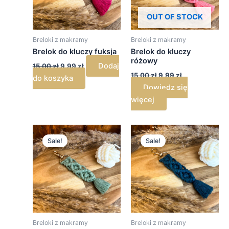
OUT OF STOCK
Breloki z makramy
Breloki z makramy
Brelok do kluczy fuksja
Brelok do kluczy
różowy
Dodaj
15,00
zł
9,99
zł
15,00
zł
9,99
zł
do koszyka
Dowiedz się
więcej
Pierwotna
Aktualna
Pierwotna
Aktualna
cena
cena
cena
cena
Sale!
Sale!
wynosiła:
wynosi:
wynosiła:
wynosi:
15,00 zł.
9,99 zł.
15,00 zł.
9,99 zł.
Breloki z makramy
Breloki z makramy