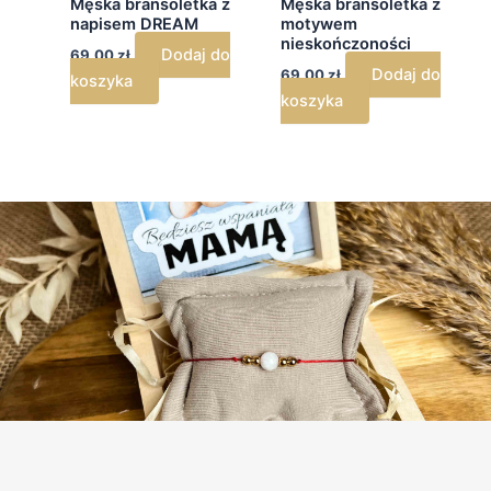
Męska bransoletka z
Męska bransoletka z
napisem DREAM
motywem
nieskończoności
Dodaj do
69,00
zł
Dodaj do
69,00
zł
koszyka
koszyka