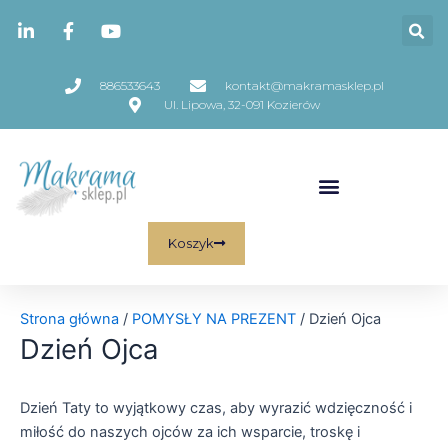
Skip
Posortowane
to
według
content
najnowszych
886533643
kontakt@makramasklep.pl
Ul. Lipowa, 32-091 Kozierów
Koszyk
Strona główna
/
POMYSŁY NA PREZENT
/ Dzień Ojca
Dzień Ojca
Dzień Taty to wyjątkowy czas, aby wyrazić wdzięczność i
miłość do naszych ojców za ich wsparcie, troskę i