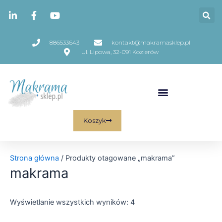
Skip
Posortowane
to
według
content
najnowszych
886533643
kontakt@makramasklep.pl
Ul. Lipowa, 32-091 Kozierów
Koszyk
Strona główna
/ Produkty otagowane „makrama”
makrama
Wyświetlanie wszystkich wyników: 4