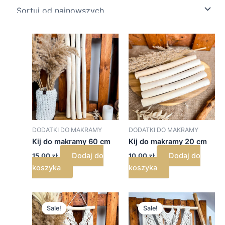
DODATKI DO MAKRAMY
DODATKI DO MAKRAMY
Kij do makramy 60 cm
Kij do makramy 20 cm
Dodaj do
Dodaj do
15,00
zł
10,00
zł
koszyka
koszyka
Pierwotna
Aktualna
Pierwotna
Aktualna
cena
cena
cena
cena
Sale!
Sale!
wynosiła:
wynosi:
wynosiła:
wynosi:
49,00 zł.
35,00 zł.
199,00 zł.
149,00 zł.