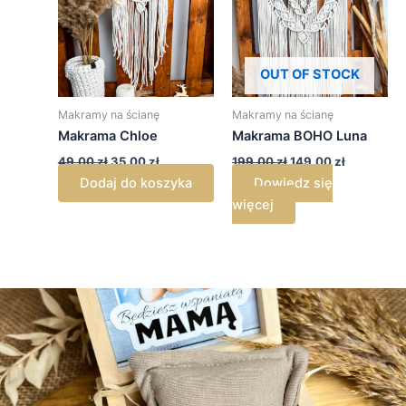
OUT OF STOCK
Makramy na ścianę
Makramy na ścianę
Makrama Chloe
Makrama BOHO Luna
49,00
zł
35,00
zł
199,00
zł
149,00
zł
Dodaj do koszyka
Dowiedz się
więcej